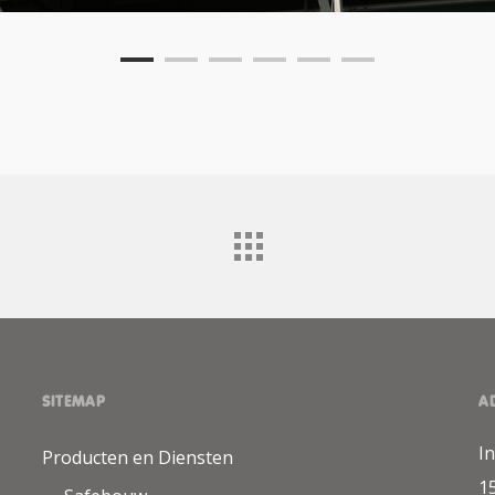
SITEMAP
A
I
Producten en Diensten
1