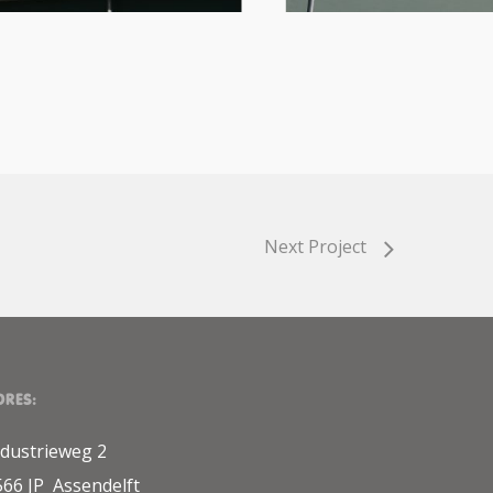
Next Project
DRES:
ndustrieweg 2
566 JP Assendelft