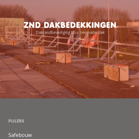
ZND DAKBEDEKKINGEN
Dakrandbeveiliging t.b.v. renovatie dak
PIJLERS
Safebouw