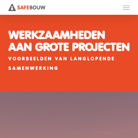
Menu
Skip
to
main
WERKZAAMHEDEN
content
AAN
GROTE
PROJECTEN
VOORBEELDEN VAN LANGLOPENDE
SAMENWERKING